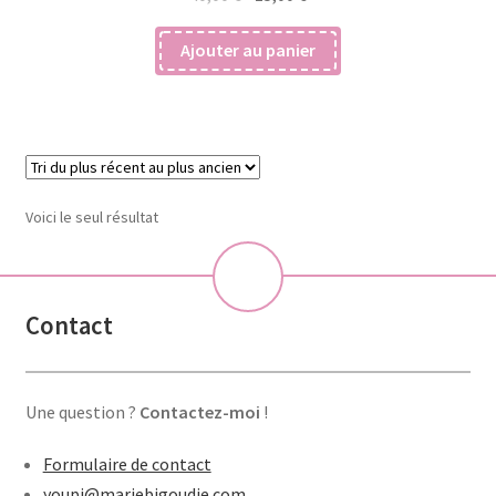
prix
prix
initial
actuel
Ajouter au panier
était :
est :
40,00 €.
15,00 €.
Voici le seul résultat
💝
Contact
Une question ?
Contactez-moi
!
Formulaire de contact
youpi@mariebigoudie.com