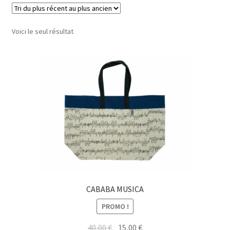
Voici le seul résultat
CABABA MUSICA
PROMO !
Le
Le
40,00
€
15,00
€