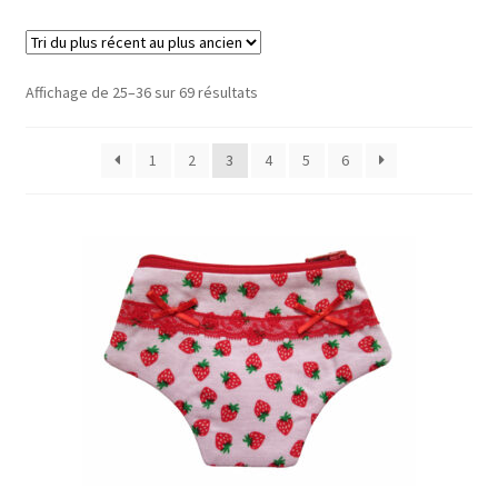
Trié
Affichage de 25–36 sur 69 résultats
du
plus
1
2
3
4
5
6
récent
au
plus
ancien