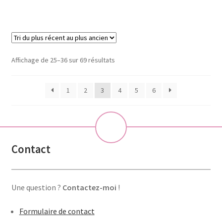
Trié
Affichage de 25–36 sur 69 résultats
du
plus
1
2
3
4
5
6
récent
au
plus
💝
ancien
Contact
Une question ?
Contactez-moi
!
Formulaire de contact