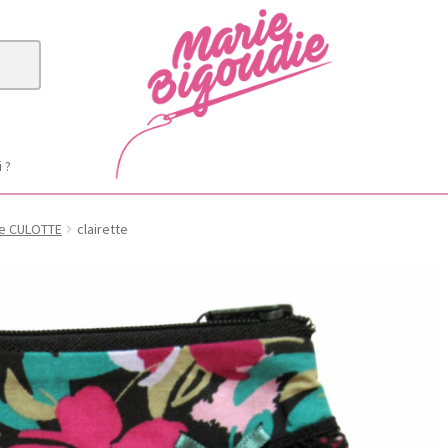
i ?
e CULOTTE
clairette