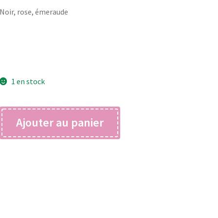
Noir, rose, émeraude
1 en stock
quantité
Ajouter au panier
de
clairette