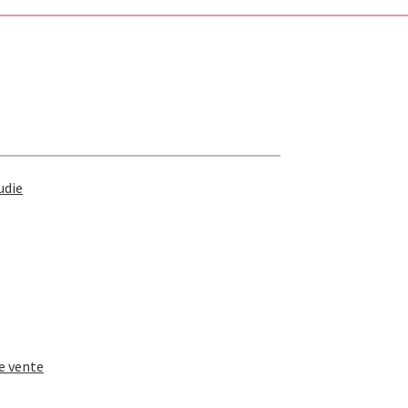
udie
e vente