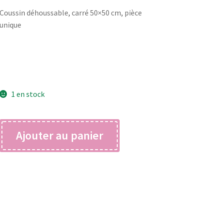
Coussin déhoussable, carré 50×50 cm, pièce
initial
actuel
unique
était :
est :
69,00 €.
34,50 €.
1 en stock
quantité
Ajouter au panier
de
Coussin
patch
tailleur