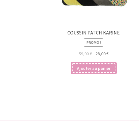
COUSSIN PATCH KARINE
PROMO !
Le
Le
59,00
€
28,00
€
prix
prix
initial
actuel
Ajouter au panier
était :
est :
59,00 €.
28,00 €.