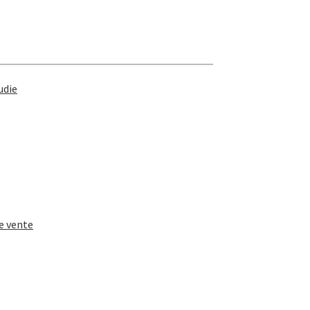
udie
e vente