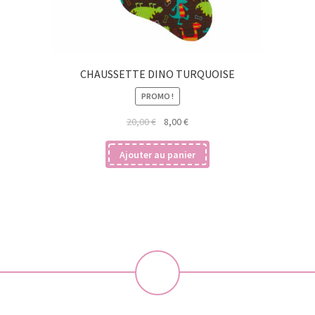
CHAUSSETTE DINO TURQUOISE
PROMO !
Le
Le
20,00
€
8,00
€
prix
prix
initial
actuel
Ajouter au panier
était :
est :
20,00 €.
8,00 €.
💝