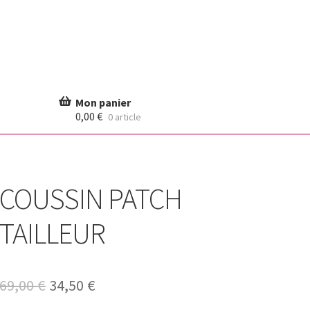
0,00
€
0 article
COUSSIN PATCH
TAILLEUR
Le
Le
69,00
€
34,50
€
prix
prix