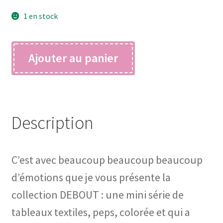
1 en stock
quantité
Ajouter au panier
de
DEBOUT
chaussettes
à
pois
Description
C’est avec beaucoup beaucoup beaucoup
d’émotions que je vous présente la
collection DEBOUT : une mini série de
tableaux textiles, peps, colorée et qui a