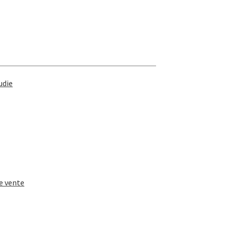
udie
e vente