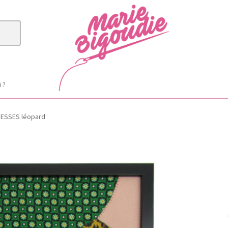
i ?
FESSES léopard