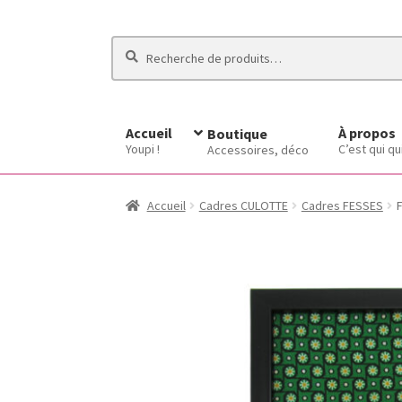
Recherche
Recherche
pour :
Accueil
À propos
Boutique
Youpi !
C’est qui qu
Accessoires, déco
Accueil
Cadres CULOTTE
Cadres FESSES