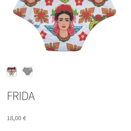
FRIDA
18,00
€