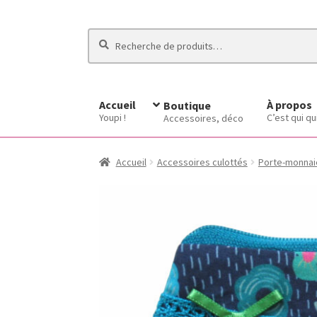
Recherche
Recherche
pour :
Accueil
À propos
Boutique
Youpi !
C’est qui qu
Accessoires, déco
Accueil
Accessoires culottés
Porte-monnai