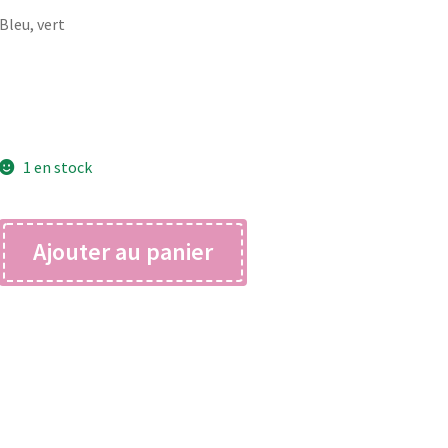
Bleu, vert
1 en stock
quantité
Ajouter au panier
de
pauline