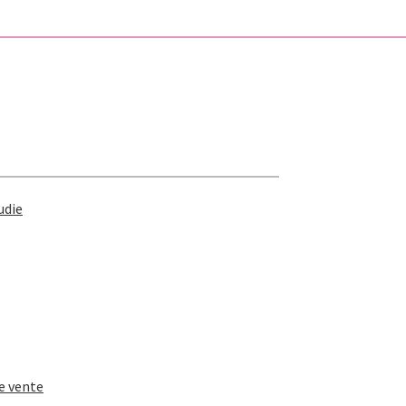
udie
e vente