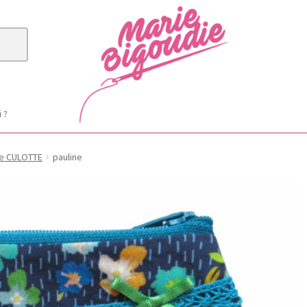
i ?
e CULOTTE
pauline