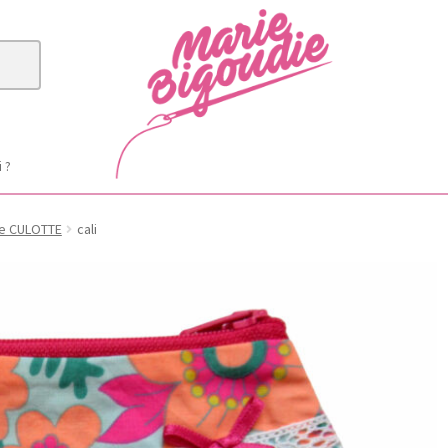
i ?
e CULOTTE
cali