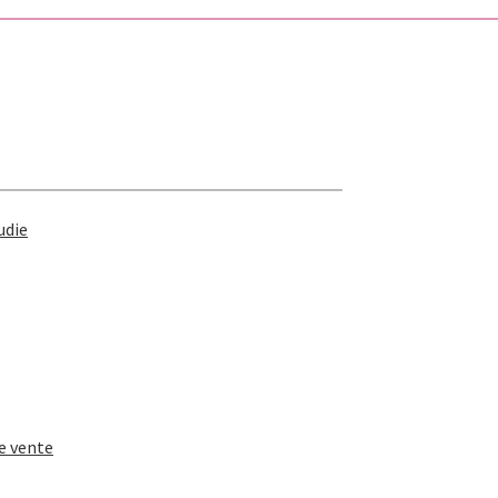
udie
e vente