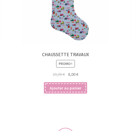
CHAUSSETTE TRAVAUX
PROMO !
Le
Le
20,00
€
8,00
€
prix
prix
initial
actuel
Ajouter au panier
était :
est :
20,00 €.
8,00 €.