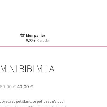
0,00
€
0 article
MINI BIBI MILA
Le
Le
60,00
€
40,00
€
prix
prix
Joyeux et pétillant, ce petit sac n’a pour
initial
actuel