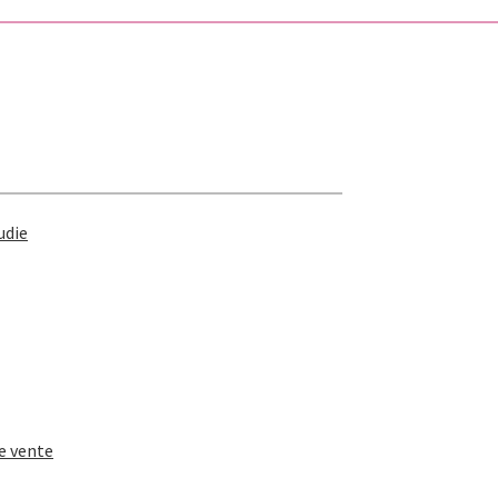
udie
e vente