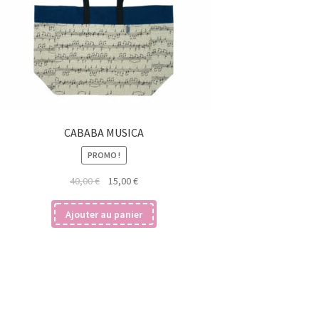
CABABA MUSICA
PROMO !
Le
Le
40,00
€
15,00
€
prix
prix
initial
actuel
Ajouter au panier
était :
est :
40,00 €.
15,00 €.