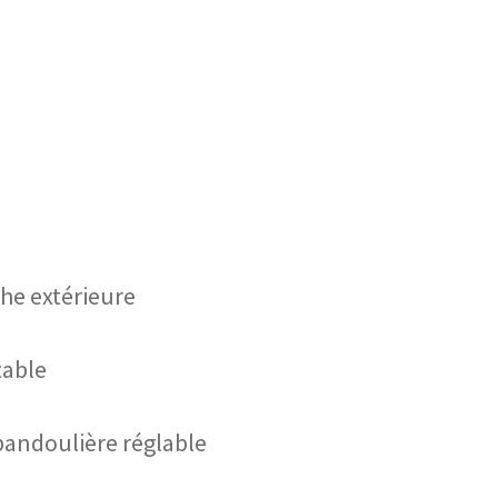
che extérieure
table
 bandoulière réglable