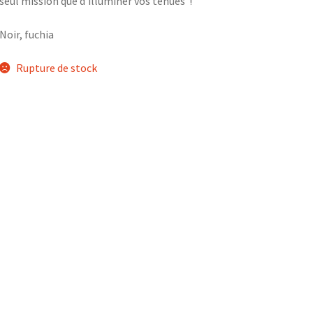
seul mission que d’illuminer vos tenues !
était :
est :
Noir, fuchia
60,00 €.
40,00 €.
Rupture de stock