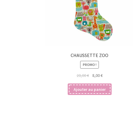
CHAUSSETTE ZOO
PROMO !
Le
Le
20,00
€
8,00
€
prix
prix
initial
actuel
Ajouter au panier
était :
est :
20,00 €.
8,00 €.