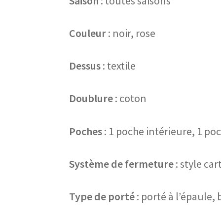
Saison
: toutes saisons
Couleur
: noir, rose
Dessus
: textile
Doublure
: coton
Poches
: 1 poche intérieure, 1 po
Système de fermeture
: style car
Type de porté
: porté à l’épaule,