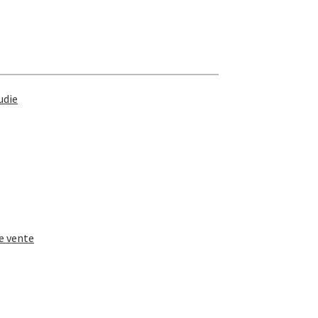
udie
e vente