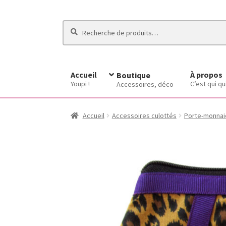
Recherche
Recherche
pour :
Accueil
À propos
Boutique
Youpi !
C’est qui qu
Accessoires, déco
Accueil
Accessoires culottés
Porte-monnai