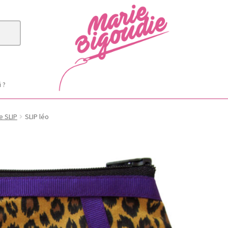
i ?
e SLIP
SLIP léo