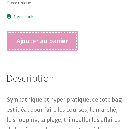
Pièce unique
1 en stock
quantité
Ajouter au panier
de
TOTE
BAG
sororité
Description
Sympathique et hyper pratique, ce tote bag
est idéal pour faire les courses, le marché,
le shopping, la plage, trimballer les affaires