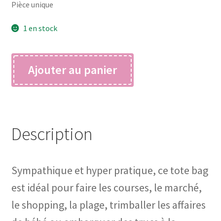
Pièce unique
1 en stock
quantité
Ajouter au panier
de
TOTE
BAG
vintage
Description
Sympathique et hyper pratique, ce tote bag
est idéal pour faire les courses, le marché,
le shopping, la plage, trimballer les affaires