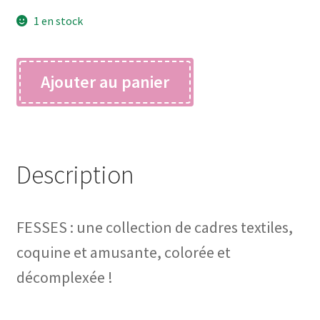
1 en stock
quantité
Ajouter au panier
de
FESSES
natacha
Description
FESSES : une collection de cadres textiles,
coquine et amusante, colorée et
décomplexée !